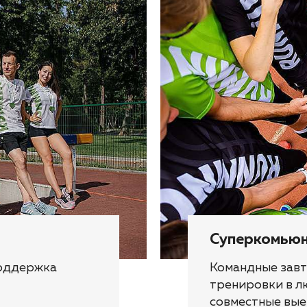
Суперкомью
поддержка
Командные завт
тренировки в л
совместные вые