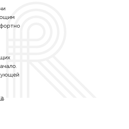
чи
нающим
мфортно
ущих
ачало.
едующей
га
.