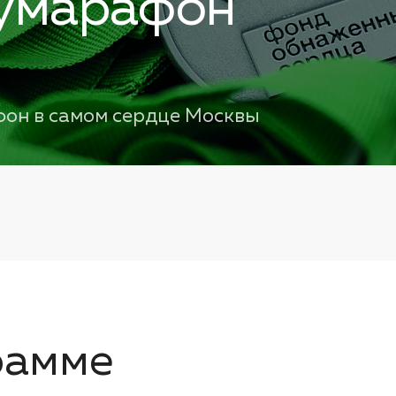
умарафон
фон в самом сердце Москвы
рамме