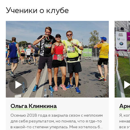
Ученики о клубе
Ольга Климкина
Арн
Осенью 2018 года я закрыла сезон с неплохим
Я, ко
для себя результатом, но поняла, что я где-то
ненав
в какой-то степени уперлась. Мне хотелось б
…
все э