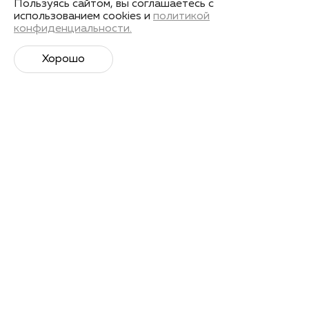
Пользуясь сайтом, вы соглашаетесь с
использованием cookies и
политикой
конфиденциальности.
Хорошо
Супер­спортивная рассылка
Советы профессионалов, анонсы событий и
познавательные материалы.
Подписаться
Я даю
согласие на обработку своих персональных