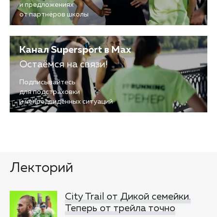
и предложениях
от партнёров школы
Канал Supersport в Max
Остаёмся на связи!
Подписывайтесь
для подстраховки
и непредвиденных ситуаций
Лекторий
City Trail от Дикой семейки.
Теперь от трейла точно