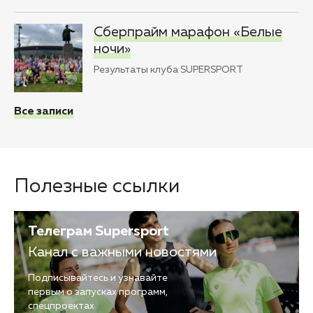
Сберпрайм марафон «Белые
ночи»
Результаты клуба SUPERSPORT
Все записи
Полезные ссылки
Телеграм Supersport
Канал с важными новостями
Подписывайтесь и узнавайте
первым о запусках программ,
спецпроектах