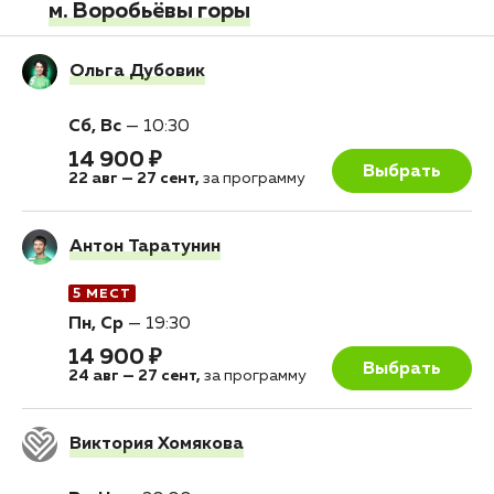
м. Воробьёвы горы
Ольга Дубовик
Сб, Вс
—
10:30
14 900 ₽
Выбрать
22 авг
—
27 сент
,
за программу
Антон Таратунин
5 МЕСТ
Пн, Ср
—
19:30
14 900 ₽
Выбрать
24 авг
—
27 сент
,
за программу
Виктория Хомякова