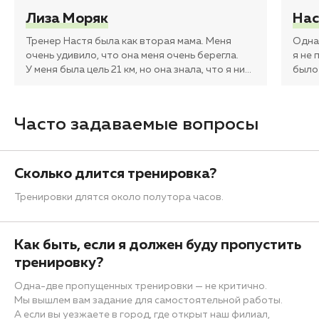
Лиза Моряк
Нас
Тренер Настя была как вторая мама. Меня
Одна 
очень удивило, что она меня очень берегла.
я не 
У меня была цель 21 км, но она знала, что я ни
…
было
Часто задаваемые вопросы
Сколько длится тренировка?
Тренировки длятся около полутора часов.
Как быть, если я должен буду пропустить
тренировку?
Одна-две пропущенных тренировки — не критично.
Мы вышлем вам задание для самостоятельной работы.
А если вы уезжаете в город, где открыт наш филиал,