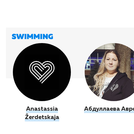
Anastassia
Абдуллаева Авр
Žerdetskaja