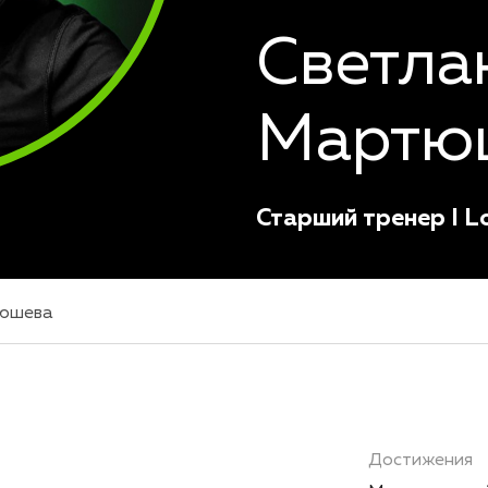
Светла
Мартю
Старший тренер I L
тюшева
Достижения