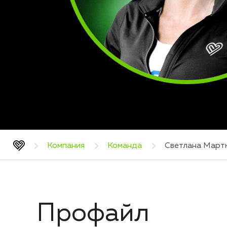
Компания
Команда
Светлана Мар
Профайл