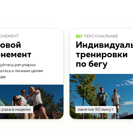
ОНЕМЕНТ
ПЕРСОНАЛЬНЫЕ
говой
Индивидуал
онемент
тренировки
по бегу
уйтесь регулярно
вьтесь к личным целям
нде
2 раза в неделю
занятие 90 минут