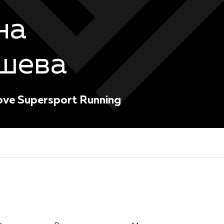
на
шева
ove Supersport Running