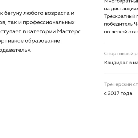
Многократный
на дистанциях
 бегуну любого возраста и
Трёхкратный 
ов, так и профессиональных
победитель Ч
ступает в категории Мастерс
по лёгкой атл
портивное образование
одаватель».
Спортивный р
Кандидат в ма
Тренерский с
с 2017 года