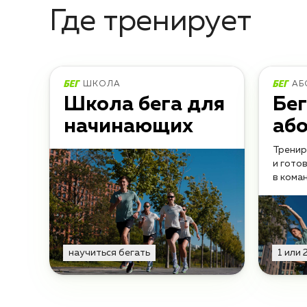
Где тренирует
ШКОЛА
АБ
Школа бега для
Бе
начинающих
аб
Тренир
и гото
в кома
научиться бегать
1 или 