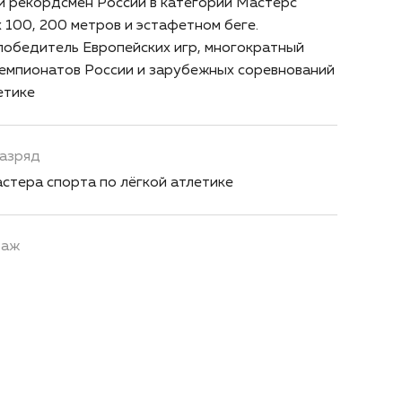
 рекордсмен России в категории Мастерс
 100, 200 метров и эстафетном беге.
победитель Европейских игр, многократный
емпионатов России и зарубежных соревнований
етике
азряд
стера спорта по лёгкой атлетике
таж