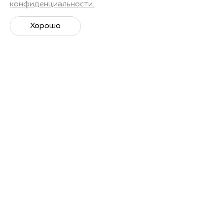
конфиденциальности.
Хорошо
Супер­спортивная рассылка
Советы профессионалов, анонсы событий и
познавательные материалы.
Подписаться
Я даю
согласие на обработку своих персональных
данных
в соответствии с Политикой Персональных