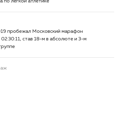
а по лёгкой атлетике
019 пробежал Московский марафон
 02:30:11, став 18-м в абсолюте и 3-м
группе
таж