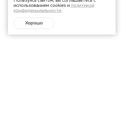
Пользуясь сайтом, вы соглашаетесь с
использованием cookies и
политикой
конфиденциальности.
Хорошо
тий и познавательные материалы.
Подписаться
х
в соответствии с
ьных данных