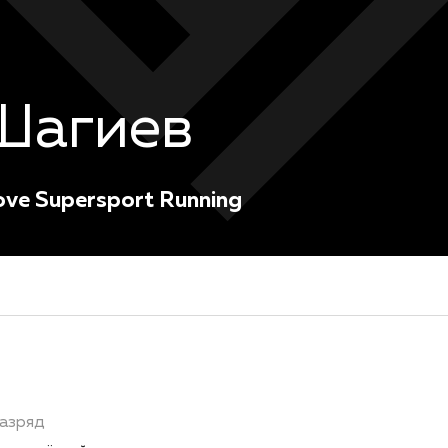
Шагиев
ove Supersport Running
азряд