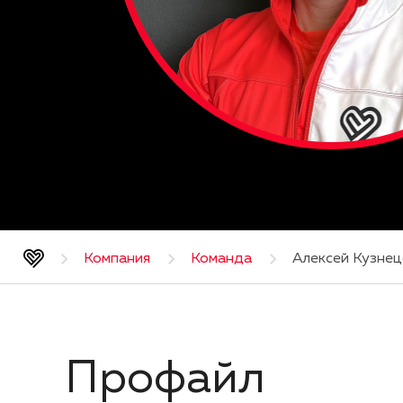
Компания
Команда
Алексей Кузнец
Профайл