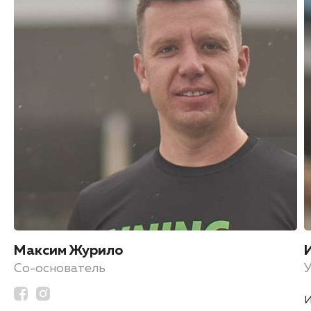
Максим Журило
Со-основатель
И