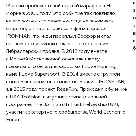
в
Максим пробежал свой первый марафон в Нью
з
Йорке в 2009 году. Это событие так повлияло
г
на его жизнь, что ранее никогда не занимаясь
у
спортом, он подготовился и финишировал
в
IRONMAN, трижды переплыл Босфор и стал
в
первым россиянином вплавь преодолевшим
б
Гибралтарский пролив. В 2012 году вместе
с Ириной Московкиной основали школу
правильного бега для взрослых I Love Running,
ныне I Love Supersport. В 2014 вместе с группой
единомышленников основал компанию IRONSTAR,
а в 2015 году проект RosaRun. Проходил обучение
в USA Triathlon, выпускник стипендиальной
программы The John Smith Trust Fellowship (UK),
участник экспертного сообщества World Economic
Forum.