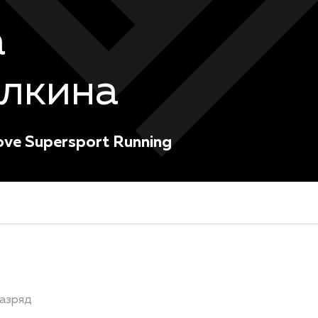
а
лкина
ove Supersport Running
азряд