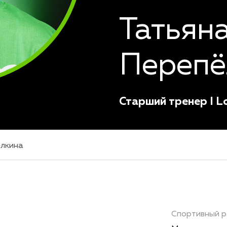
Татьян
Перепё
Старший тренер I L
ёлкина
Спортивный р