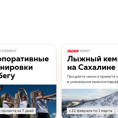
ОНЕМЕНТ
КЕМП
рпоративные
Лыжный кем
енировки
на Сахалине
бегу
Продлите сезон и примите 
в уникальном лыжном мара
 проекта за 7 дней
с 22 февраля по 1 марта