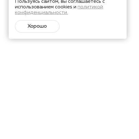
Пользуясь сайтом, вы соглашаетесь с
использованием cookies и
политикой
конфиденциальности.
Хорошо
тий и познавательные материалы.
Подписаться
х
в соответствии с
ьных данных