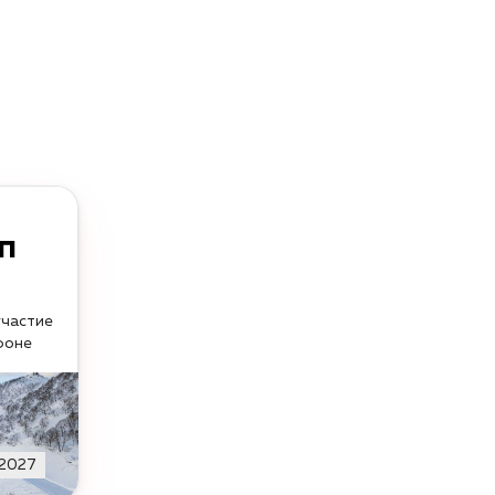
п
участие
фоне
2027