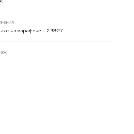
а
ижения
тат на марафоне — 2:38:27
таж