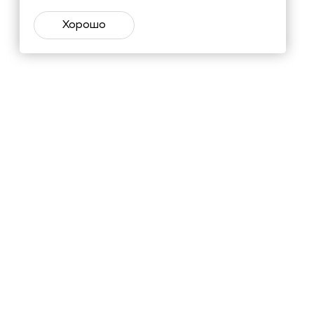
Хорошо
тий и познавательные материалы.
Подписаться
х
в соответствии с
ьных данных
материалов