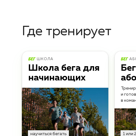
Где тренирует
ШКОЛА
АБ
Школа бега для
Бе
начинающих
аб
Тренир
и гото
в кома
научиться бегать
1 или 