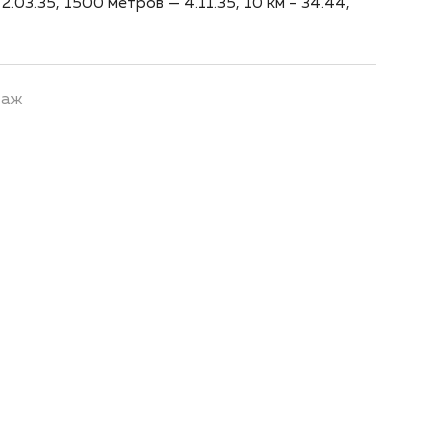
.03.35, 1500 метров — 4.11.35, 10 км - 34.44,
таж