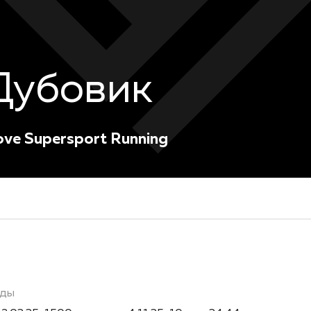
Дубовик
ove Supersport Running
рды