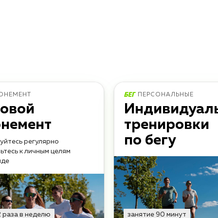
ОНЕМЕНТ
ПЕРСОНАЛЬНЫЕ
говой
Индивидуал
онемент
тренировки
по бегу
уйтесь регулярно
вьтесь к личным целям
нде
2 раза в неделю
занятие 90 минут