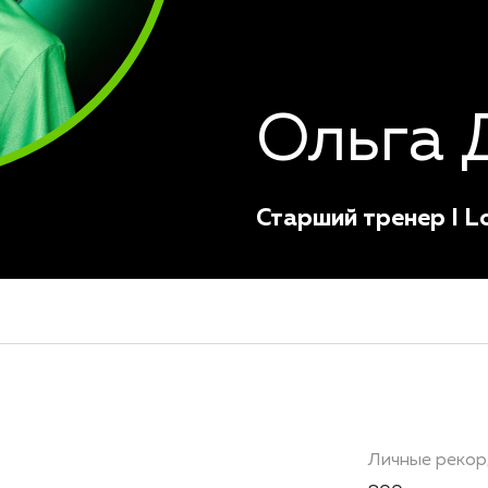
Ольга 
Старший тренер I L
Личные реко