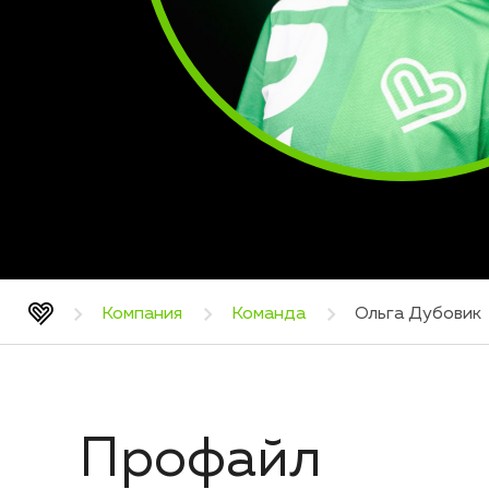
Компания
Команда
Ольга Дубовик
Профайл