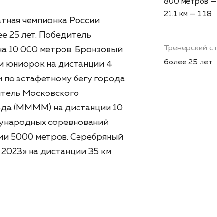
800 метров — 2
21.1 км — 1:18
атная чемпионка России
ее 25 лет. Победитель
Тренерский с
на 10 000 метров. Бронзовый
более 25 лет
ди юниорок на дистанции 4
 по эстафетному бегу города
итель Московского
да (ММММ) на дистанции 10
дународных соревнований
ции 5000 метров. Серебряный
l 2023» на дистанции 35 км