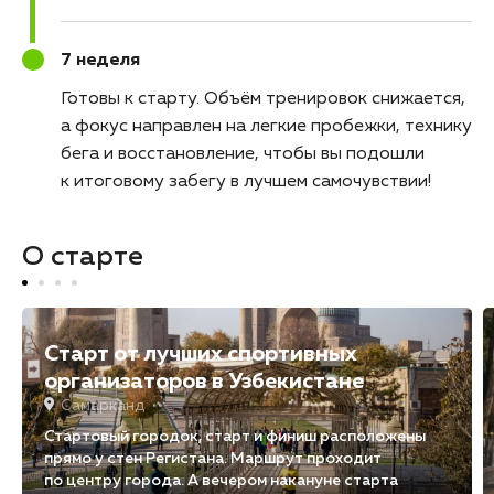
7 неделя
Готовы к старту
Объём тренировок снижается,
а фокус направлен на легкие пробежки, технику
бега и восстановление, чтобы вы подошли
к итоговому забегу в лучшем самочувствии!
О старте
Старт от лучших спортивных
организаторов в Узбекистане
Самарканд
Стартовый городок, старт и финиш расположены
прямо у стен Регистана. Маршрут проходит
по центру города. А вечером накануне старта