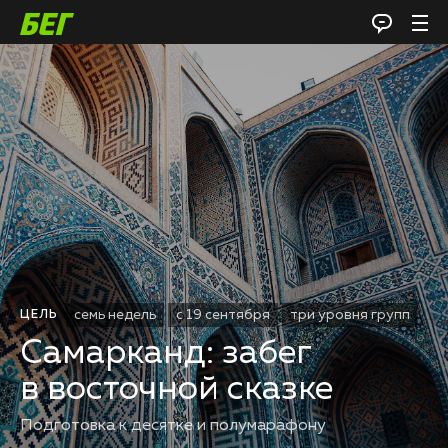
семь недель
с 19 сентября
три уровня групп
ЦЕЛЬ
Самарканд: забег
в восточной сказке
Подготовка к десятке и полумарафону