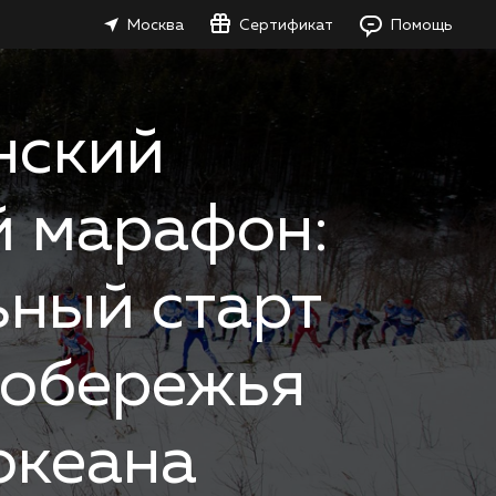
Москва
Сертификат
Помощь
нский
 марафон:
ьный старт
побережья
океана