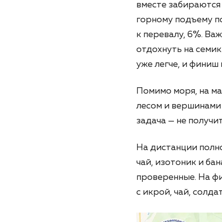
вместе забираются 
горному подъему по
к перевалу, 6%. Ва
отдохнуть на семик
уже легче, и финиш
Помимо моря, на м
лесом и вершинами 
задача — не получи
На дистанции полно
чай, изотоник и ба
проверенные. На ф
с икрой, чай, солда