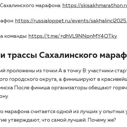
Сахалинского марафона:
https://skisakhmarathon.r
рафон:
https://russialoppet.ru/events/sakhalincl2025
да команды:
https://t.me/+dhVL9NNpnMY4OTky
и трассы Сахалинского мара
й проложены из точки А в точку В: участники стар
ого городского округа, а финишируют в красивей
нска После финиша организаторы обещают горяч
ону.
о марафона считается одной из лучших у опытных 
огие утверждают, что самой лучшей. Почему же?