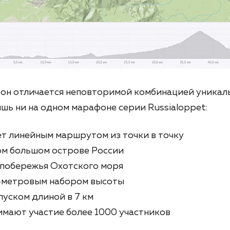
он отличается неповторимой комбинацией уникал
шь ни на одном марафоне серии Russialoppet:
 линейным маршрутом из точки в точку
м большом острове России
побережья Охотского моря
-метровым набором высоты
уском длиной в 7 км
мают участие более 1000 участников