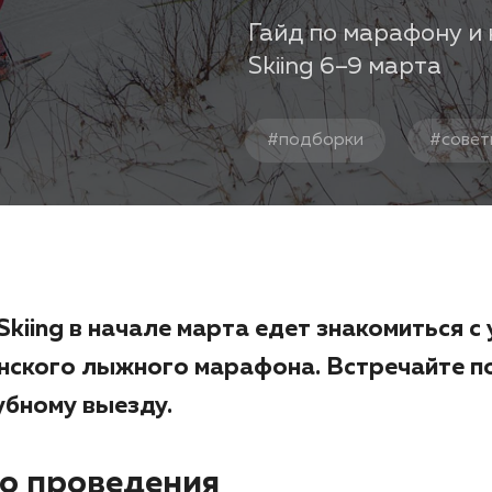
Гайд по марафону и 
Skiing 6–9 марта
#
подборки
#
сове
Skiing в начале марта едет знакомиться с
нского лыжного марафона. Встречайте п
убному выезду.
то проведения