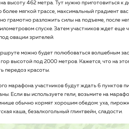
на высоту 462 метра. Тут нужно приготовиться к до
 более мягкой трассе, максимальный градиент вас
жно грамотно разложить силы на подъеме, после не
илометровом спуске. Затем участников ждет еще 
 под овации зрителей.
аршруте можно будет полюбоваться волшебным за
гор высотой под 2000 метров. Кажется, что на эт
ть передоз красоты.
го марафона участников будут ждать 6 пунктов пи
наны. Если вы используете гели, возьмите на мараф
инише обычно кормят хорошим обедом: уха, пирож
тская каша, безалкогольный глинтвейн, сладости.