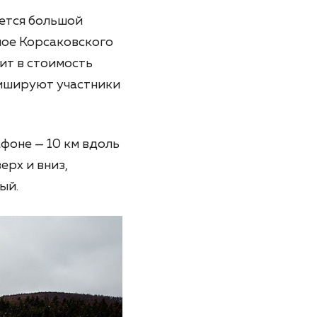
яется большой
ное Корсаковского
ит в стоимость
инишируют участники
фоне — 10 км вдоль
ерх и вниз,
ый.