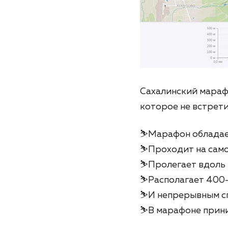
Сахалинский мараф
которое не встрети
⛷Марафон обладает
⛷Проходит на само
⛷Пролегает вдоль 
⛷Располагает 400
⛷И непрерывным сп
⛷В марафоне прини