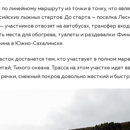
о линейному маршруту из точки в точку, что явл
сийских лыжных стартов. До старта — поселка Лес
— участников отвозят на автобусах, трансфер вход
сть места для обогрева, туалеты и раздевалки. Ф
рина в Южно-Сахалинске.
сток достанется тем, кто участвует в полном мара
тай, Тихого океана. Трасса на этом участке идет вв
 речки, снежный покров довольно жесткий и быстр