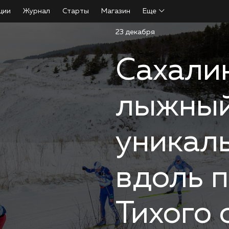
ции
Журнал
Старты
Магазин
Еще
23 декабря
Сахали
лыжный
уникал
вдоль 
Тихого 