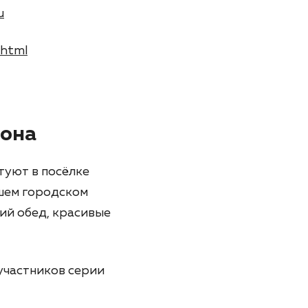
u
.html
фона
туют в посёлке
шем городском
ий обед, красивые
участников серии