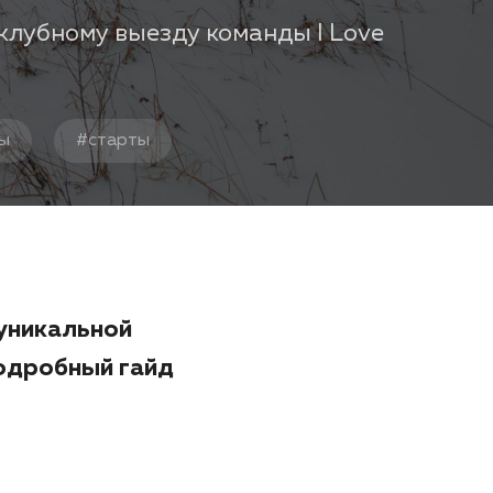
клубному выезду команды I Love
ты
#
старты
 уникальной
одробный гайд