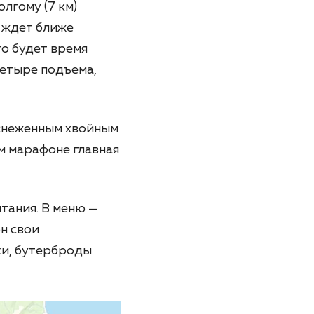
лгому (7 км)
 ждет ближе
го будет время
четыре подъема,
снеженным хвойным
ом марафоне главная
тания. В меню —
он свои
ки, бутерброды