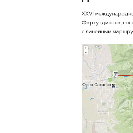
XXVI международны
Фархутдинова, сос
с линейным маршрут