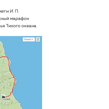
ти И. П.
ыжный марафон
я Тихого океана.