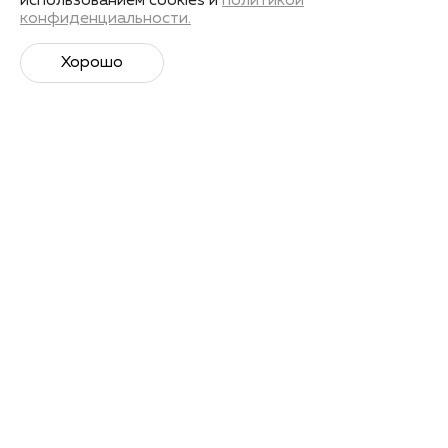
использованием cookies и
политикой
конфиденциальности.
Хорошо
Супер­спортивная рассылка
Советы профессионалов, анонсы событий и
познавательные материалы.
Подписаться
Я даю
согласие на обработку своих персональных
данных
в соответствии с Политикой Персональных