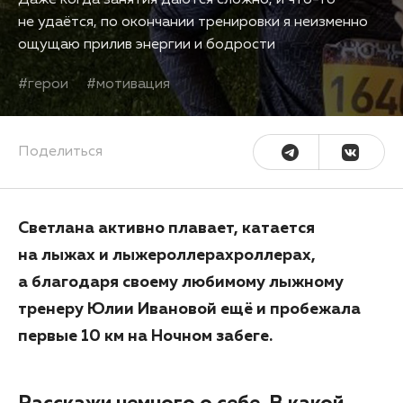
Даже когда занятия даются сложно, и что-то
не удаётся, по окончании тренировки я неизменно
ощущаю прилив энергии и бодрости
#
герои
#
мотивация
Поделиться
Светлана активно плавает, катается
на лыжах и лыжероллерахроллерах,
а благодаря своему любимому лыжному
тренеру Юлии Ивановой ещё и пробежала
первые 10 км на Ночном забеге.