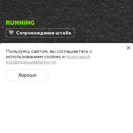
Сопровождение штаба
Пользуясь сайтом, вы соглашаетесь с
Страна
Дата старта
использованием cookies и
политикой
Россия
07 апр 2024
конфиденциальности.
Хорошо
Подготовиться
Поделиться
О старте