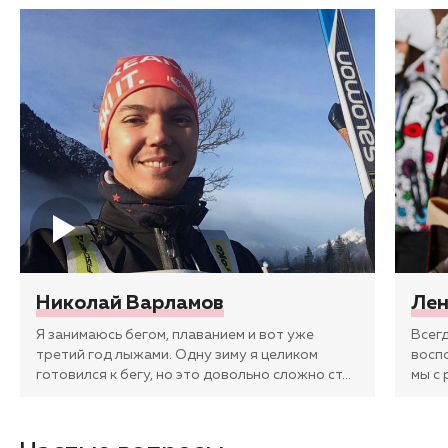
Николай Варламов
Лен
Я занимаюсь бегом, плаванием и вот уже
Всег
третий год лыжами. Одну зиму я целиком
восп
готовился к бегу, но это довольно сложно ст
…
мы с