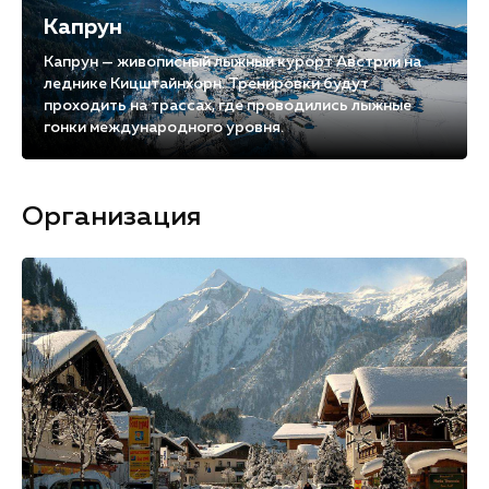
Капрун
Капрун — живописный лыжный курорт Австрии на
леднике Кицштайнхорн. Тренировки будут
проходить на трассах, где проводились лыжные
гонки международного уровня.
Организация