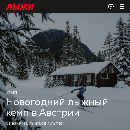
КЕМП
Новогодний лыжный
кемп в Австрии
Сказка на лыжах в Альпах