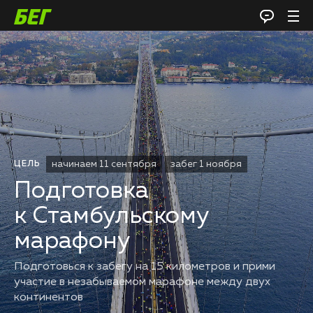
начинаем 11 сентября
забег 1 ноября
ЦЕЛЬ
Подготовка
к Стамбульскому
марафону
Подготовься к забегу на 15 километров и прими
участие в незабываемом марафоне между двух
континентов