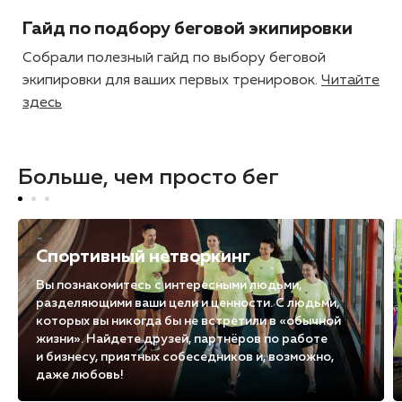
Гайд по подбору беговой экипировки
Собрали полезный гайд по выбору беговой
экипировки для ваших первых тренировок.
Читайте
здесь
Больше, чем просто бег
Спортивный нетворкинг
Вы познакомитесь с интересными людьми,
разделяющими ваши цели и ценности. С людьми,
которых вы никогда бы не встретили в «обычной
жизни». Найдете друзей, партнёров по работе
и бизнесу, приятных собеседников и, возможно,
даже любовь!