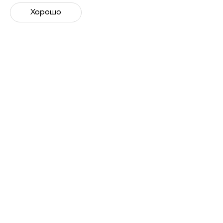
Получить запись
Хорошо
Лекторы
Юлия Голубева
Спортивный врач, врач физической