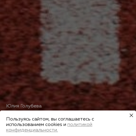
Юлия Голубева
Первая помощь на забегах
Пользуясь сайтом, вы соглашаетесь с
использованием cookies и
политикой
конфиденциальности.