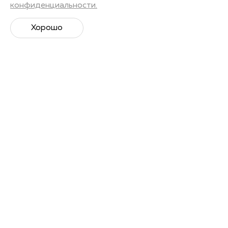
конфиденциальности.
Получить запись
Хорошо
Лекторы
Андрей Хачатуров