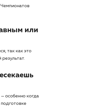
и Чемпионатов
лавным или
я, так как это
 результат.
ресекаешь
 — особенно когда
в подготовке