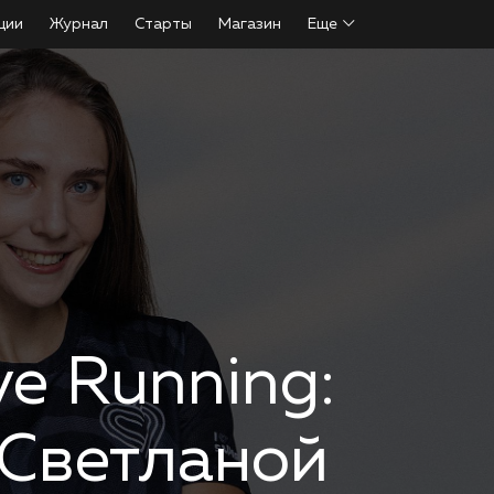
ции
Журнал
Старты
Магазин
Еще
ve Running:
 Светланой