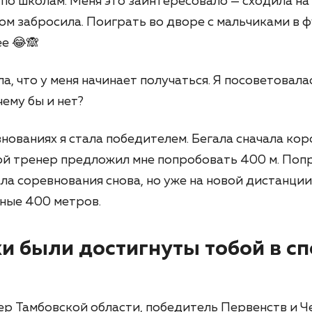
 по школам. Меня это заинтересовало — сходила на
ом забросила. Поиграть во дворе с мальчиками в ф
е 😂🙈
а, что у меня начинает получаться. Я посоветовала
чему бы и нет?
нованиях я стала победителем. Бегала сначала кор
мой тренер предложил мне попробовать 400 м. Поп
ла соревнования снова, но уже на новой дистанции.
рные 400 метров.
хи были достигнуты тобой в с
ер Тамбовской области, победитель Первенств и 