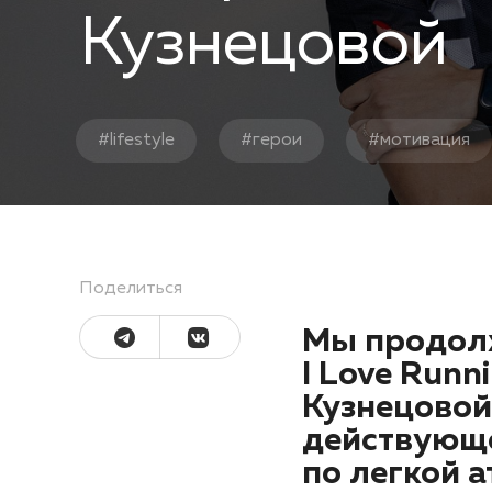
Кузнецовой
#
lifestyle
#
герои
#
мотивация
Поделиться
Мы продолж
I Love Runn
Кузнецовой
действующе
по легкой а