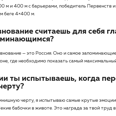
00 м и 400 м с барьерами, победитель Первенств 
м беге 4×400 м.
внование считаешь для себя г
оминающимся?
внование — это Россия. Оно и самое запоминающиес
зоне, где необходимо показать самый максимальный
ии ты испытываешь, когда пе
черту?
инишную черту, я испытываю самые крутые эмоции
екие бабочки в животе. Это награда за твой труд 