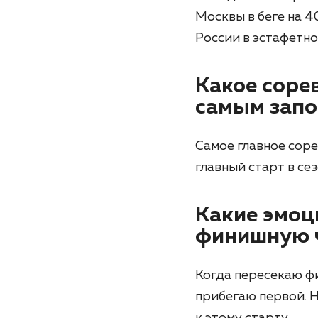
Москвы в беге на 4
России в эстафетно
Какое соре
самым зап
Самое главное соре
главный старт в се
Какие эмоц
финишную 
Когда пересекаю ф
прибегаю первой. Н
к этому старту.