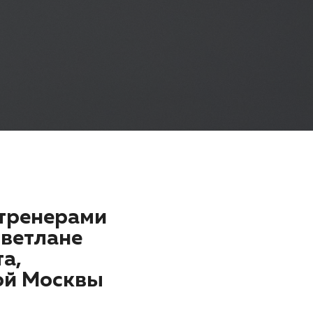
 тренерами
Светлане
а,
ой Москвы