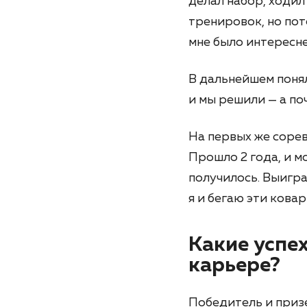
делал набор, ходил
тренировок, но пот
мне было интересне
В дальнейшем понял
и мы решили — а по
На первых же сорев
Прошло 2 года, и 
получилось. Выигра
я и бегаю эти кова
Какие успе
карьере?
Победитель и приз