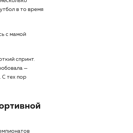
 несколько
утбол в то время
сь с мамой
откий спринт.
робовала —
 С тех пор
портивной
Чемпионатов