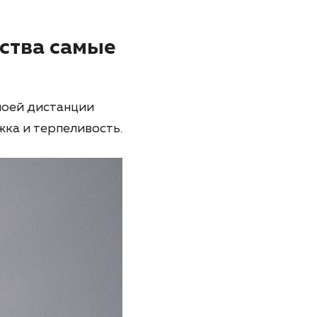
ества самые
моей дистанции
ка и терпеливость.