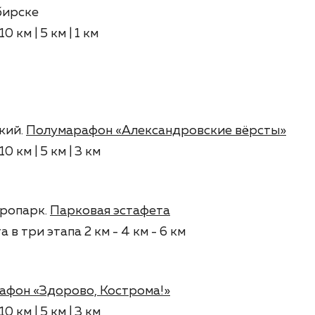
бирске
0 км | 5 км | 1 км
кий.
Полумарафон «Александровские вёрсты»
10 км | 5 км | 3 км
ропарк.
Парковая эстафета
 в три этапа 2 км - 4 км - 6 км
афон «Здорово, Кострома!»
10 км | 5 км | 3 км