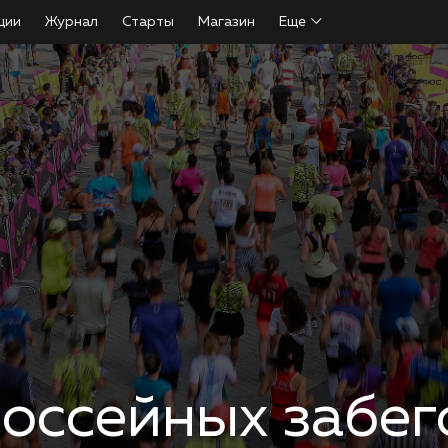
ции
Журнал
Старты
Магазин
Еще
оссейных забег