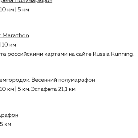
рена Полумарафон
10 км | 5 км
ir Marathon
| 10 км
та российскими картами на сайте Russia Running.
демгородок.
Весенний полумарафон
10 км | 5 км. Эстафета 21,1 км.
арафон
 5 км