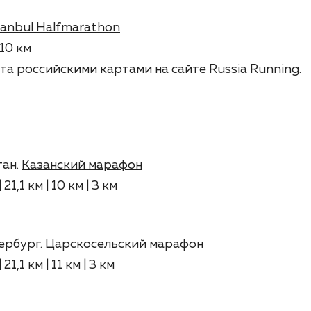
tanbul Halfmarathon
 10 км
та российскими картами на сайте Russia Running.
тан.
Казанский марафон
21,1 км | 10 км | 3 км
ербург.
Царскосельский марафон
1,1 км | 11 км | 3 км