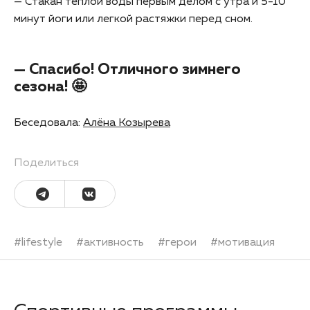
— Стакан теплой воды первым делом с утра и 5-10
минут йоги или легкой растяжки перед сном.
— Спасибо! Отличного зимнего
сезона! 🤩
Беседовала:
Алёна Козырева
Поделиться
#
lifestyle
#
активность
#
герои
#
мотивация