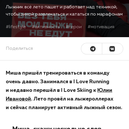
Лыжник всё лето пашет и работает над техникой,
чтобы зимой развлекаться и кататься по марафонам
#
lifestyle
#
активность
#
герои
#
мотивация
Поделиться
Миша пришёл тренироваться в команду
очень давно. Занимался в I Love Running
и недавно перешёл в I Love Skiing к
Юлии
Ивановой
. Лето провёл на лыжероллерах
и сейчас планирует активный лыжный сезон.