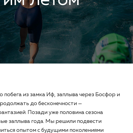
тим летом
о побега из замка Иф, заплыва через Босфор и
продолжать до бесконечности —
фантазией. Позади уже половина сезона
ые заплыва года. Мы решили подвести
литься опытом с будущими поколениями