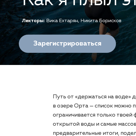
Как я плыл э
Лекторы:
Вика Ехтарян
,
Никита Борисков
Зарегистрироваться
Путь от «держаться на воде» д
в озере Орта — список можно 
ограничивается только твоей 
открытой воды и самые массов
предварительные итоги, поде