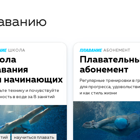
аванию
ШКОЛА
АБОНЕМЕНТ
ола
Плавательн
авания
абонемент
я начинающих
Регулярные тренировки в г
для прогресса, удовольств
ьте технику и почувствуйте
и как стиль жизни
ность в воде за 8 занятий
ятий
научиться плавать