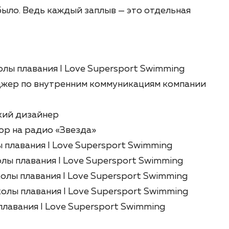
 было. Ведь каждый заплыв — это отдельная
олы плавания I Love Supersport Swimming
джер по внутренним коммуникациям компании
кий дизайнер
ор на радио «Звезда»
 плавания I Love Supersport Swimming
лы плавания I Love Supersport Swimming
олы плавания I Love Supersport Swimming
олы плавания I Love Supersport Swimming
плавания I Love Supersport Swimming