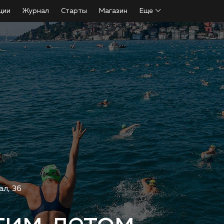
ции
Журнал
Старты
Магазин
Еще
ал, 36