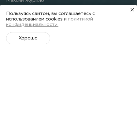
Максим Журило
Как переплыть Босфор
Пользуясь сайтом, вы соглашаетесь с
использованием cookies и
политикой
конфиденциальности.
Получить запись
Хорошо
Лекторы