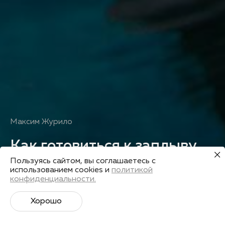
Максим Журило
Как готовиться к заплыву
на открытой воде
Пользуясь сайтом, вы соглашаетесь с
использованием cookies и
политикой
конфиденциальности.
Получить запись
Хорошо