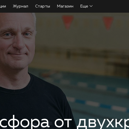
ции
Журнал
Старты
Магазин
Еще
сфора от двухк