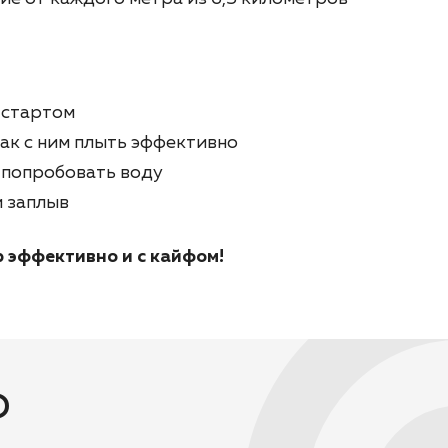
 стартом
как с ним плыть эффективно
о попробовать воду
й заплыв
 эффективно и с кайфом!
о