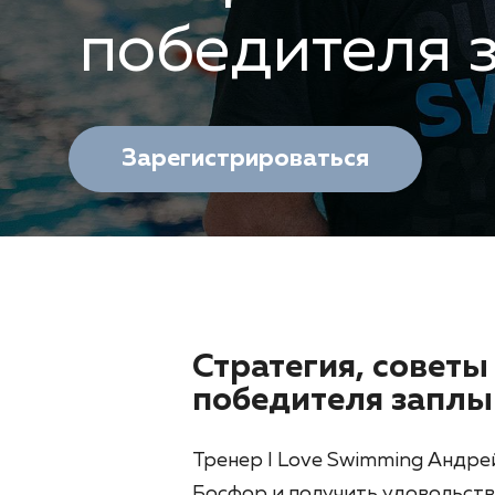
победителя 
Зарегистрироваться
Стратегия, советы
победителя заплы
Тренер I Love Swimming Андрей
Босфор и получить удовольств