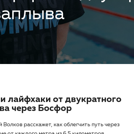
заплыва
 и лайфхаки от двукратного
ва через Босфор
 Волков расскажет, как облегчить путь через
ие от каждого метра из 6,5 километров