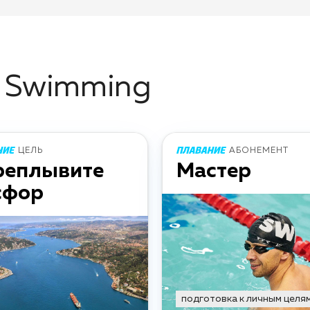
e Swimming
ЦЕЛЬ
АБОНЕМЕНТ
реплывите
Мастер
сфор
подготовка к личным целя