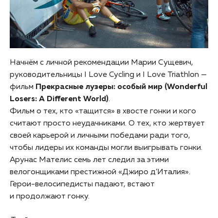
Начнём с личной рекомендации Марии Сущевич,
руководительницы I Love Cyсling и I Love Triathlon —
фильм
Прекрасные лузеры: особый мир (Wonderful
Losers: A Different World)
.
Фильм о тех, кто «тащится» в хвосте гонки и кого
считают просто неудачниками. О тех, кто жертвует
своей карьерой и личными победами ради того,
чтобы лидеры их команды могли выигрывать гонки.
Арунас Мателис семь лет следил за этими
велогонщиками престижной «Джиро д’Италия».
Герои-велосипедисты падают, встают
и продолжают гонку.