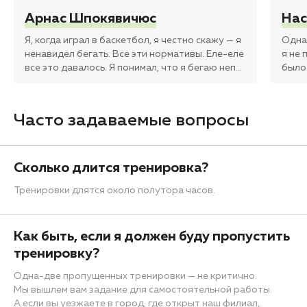
Арнас Шпокявичюс
Нас
Я, когда играл в баскетбол, я честно скажу — я
Одна 
ненавидел бегать. Все эти нормативы. Еле-еле
я не 
все это давалось. Я понимал, что я бегаю неп
…
было
Часто задаваемые вопросы
Сколько длится тренировка?
Тренировки длятся около полутора часов.
Как быть, если я должен буду пропустить
тренировку?
Одна-две пропущенных тренировки — не критично.
Мы вышлем вам задание для самостоятельной работы.
А если вы уезжаете в город, где открыт наш филиал,