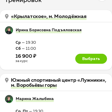
тренировок
«Крылатское», м. Молодёжная
Ирина Борисовна Подъяловская
Ср
—
19:30
Сб
—
11:00
16 900 ₽
Выбрать
за курс
Южный спортивный центр «Лужники»,
м. Воробьёвы горы
Марина Жалыбина
Ср, Пт
—
19:30