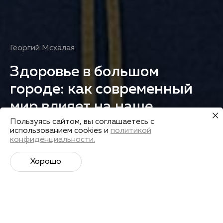
Георгий Мсхалая
Здоровье в большом
городе: как современный
мир влияет на наше
самочувствие
Пользуясь сайтом, вы соглашаетесь с
использованием cookies и
политикой
конфиденциальности.
Получить запись
Хорошо
Лекторы