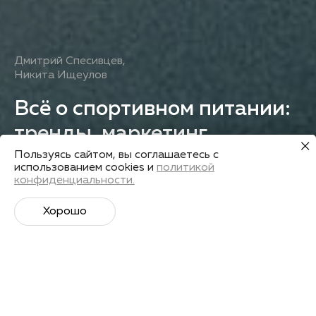
Дмитрий Спесивцев
,
Никита Ищеулов
Всё о спортивном питании:
тренды, маркетинг
и ситуация на рынке
Пользуясь сайтом, вы соглашаетесь с
использованием cookies и
политикой
конфиденциальности.
Получить запись
Хорошо
Лекторы