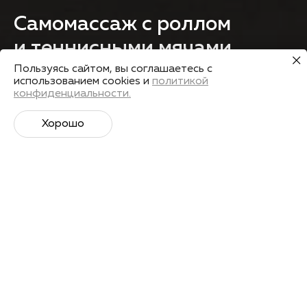
Самомассаж с роллом
и теннисными мячами
после тренировки
Пользуясь сайтом, вы соглашаетесь с
использованием cookies и
политикой
конфиденциальности.
Получить запись
Хорошо
Лекторы