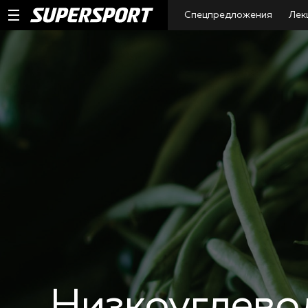
Спецпредложения
Лек
Низкоуглево