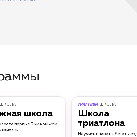
ламных материалов
граммы
ШКОЛА
ШКОЛА
жная школа
Школа
триатлона
леете первые 5 км коньком
8 занятий
Научись плавать, бегать, ез