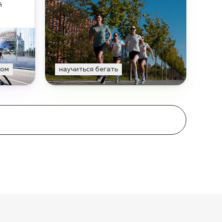
й
том
научиться бегать