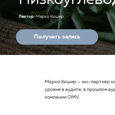
Лектор:
Марко Кошир
Получить запись
Марко Кошир —
экс-партнёр
ко
уровня в аудите, в прошлом а
компании OMV.