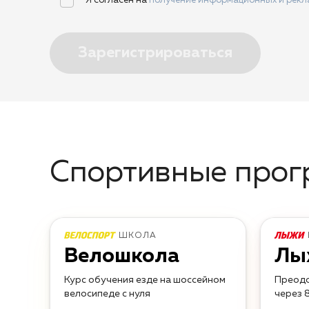
Я согласен на
получение информационных и рек
Зарегистрироваться
Спортивные про
ШКОЛА
Велошкола
Лы
Курс обучения езде на шоссейном
Преодо
велосипеде с нуля
через 