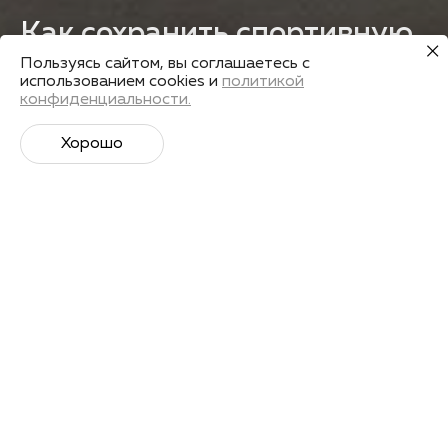
Как сохранить спортивную
форму во время карантина
Пользуясь сайтом, вы соглашаетесь с
использованием cookies и
политикой
конфиденциальности.
Получить запись
Хорошо
Лекторы