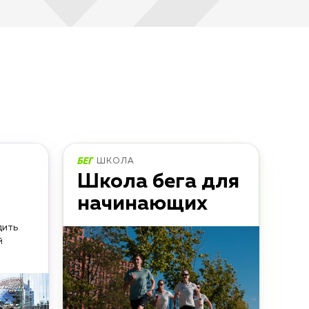
ШКОЛА
Школа бега для
начинающих
дить
й