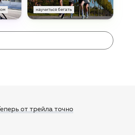
том
научиться бегать
 Теперь от трейла точно