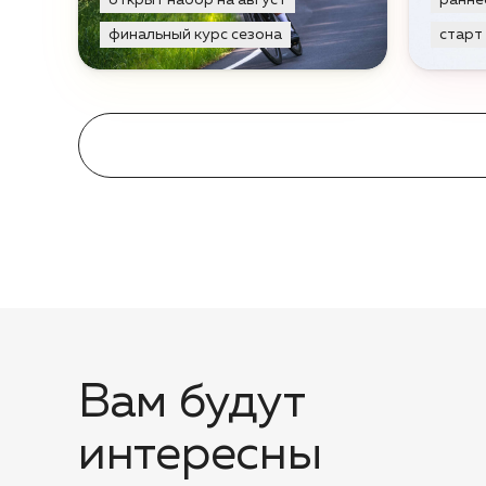
открыт набор на август
ранне
финальный курс сезона
старт
Вам будут
интересны