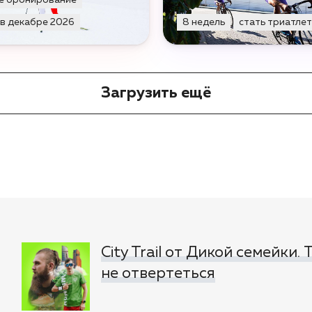
е бронирование
 в декабре 2026
8 недель
стать триатле
Загрузить ещё
City Trail от Дикой семейки.
не отвертеться