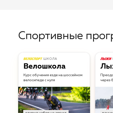
Спортивные про
ШКОЛА
Велошкола
Лы
Курс обучения езде на шоссейном
Преодо
велосипеде с нуля
через 