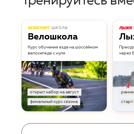
Тренируйтесь вме
ШКОЛА
Велошкола
Лы
Курс обучения езде на шоссейном
Преодо
велосипеде с нуля
через 
открыт набор на август
ранне
финальный курс сезона
старт