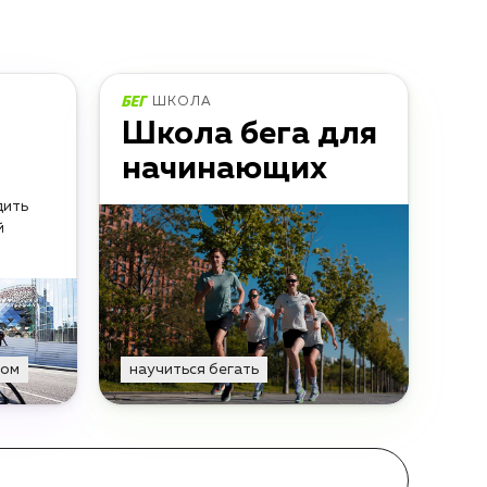
ШКОЛА
Школа бега для
начинающих
дить
й
том
научиться бегать