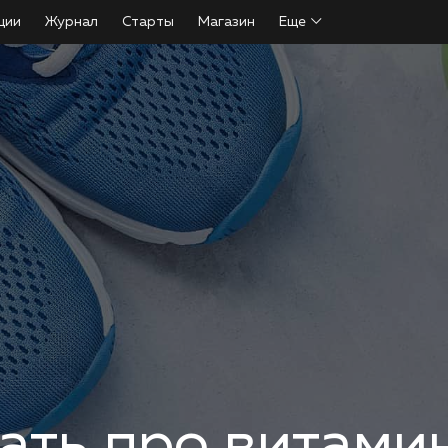
ции
Журнал
Старты
Магазин
Еще
нать про витами