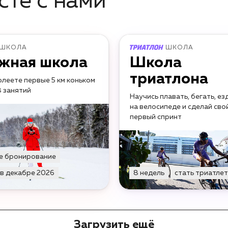
сте с нами
ШКОЛА
ШКОЛА
жная школа
Школа
триатлона
леете первые 5 км коньком
8 занятий
Научись плавать, бегать, ез
на велосипеде и сделай сво
первый спринт
е бронирование
 в декабре 2026
8 недель
стать триатле
Загрузить ещё