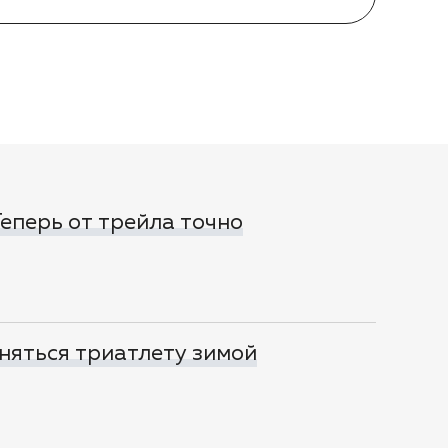
 Теперь от трейла точно
няться триатлету зимой