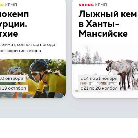
NG
КЕМП
SKIING
КЕМП
локемп
Лыжный кем
урции.
в Ханты-
тхие
Мансийске
 климат, солнечная погода
ое закрытие сезона
 10 октября
с 14 по 21 ноября
о 19 октября
с 21 по 28 ноября