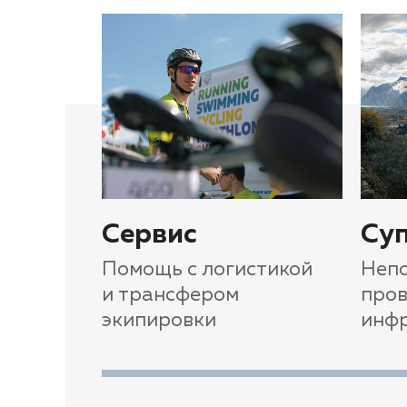
Сервис
Су
Помощь с логистикой
Непо
и трансфером
про
экипировки
инф