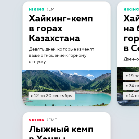
HIKING
КЕМП
HIKING
Хайкинг-кемп
Ха
в горах
на 
Казахстана
гор
в С
Девять дней, которые изменят
ваше отношение к горному
Дзен-о
отпуску
с 19 п
с 24 п
с 12 по 20 сентября
с 14 п
SKIING
КЕМП
Лыжный кемп