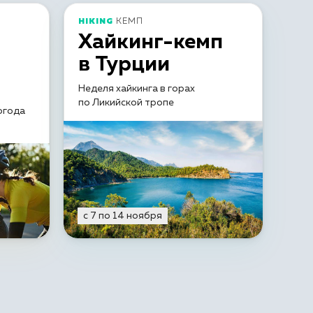
HIKING
КЕМП
Хайкинг-кемп
в Турции
Неделя хайкинга в горах
по Ликийской тропе
огода
с 7 по 14 ноября