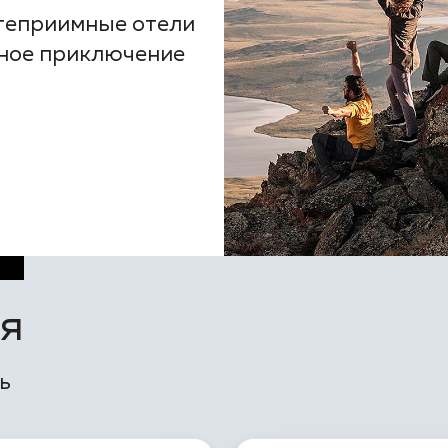
теприимные отели
вное приключение
ия
ь