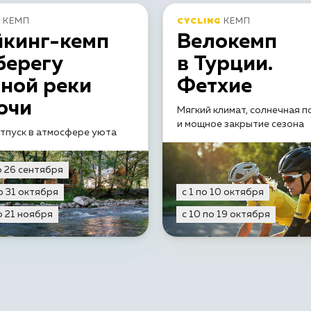
КЕМП
CYCLING
КЕМП
йкинг-кемп
Велокемп
берегу
в Турции.
ной реки
Фетхие
очи
Мягкий климат, солнечная п
и мощное закрытие сезона
тпуск в атмосфере уюта
о 26 сентября
о 31 октября
с 1 по 10 октября
о 21 ноября
с 10 по 19 октября