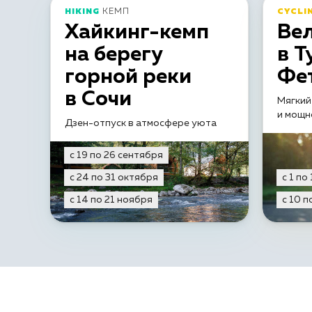
HIKING
КЕМП
CYCLI
Хайкинг-кемп
Ве
на берегу
в Т
горной реки
Фе
в Сочи
Мягкий
и мощн
Дзен-отпуск в атмосфере уюта
с 19 по 26 сентября
с 24 по 31 октября
с 1 по
с 14 по 21 ноября
с 10 п