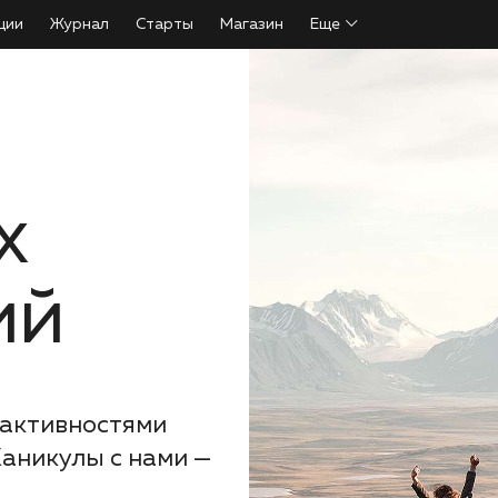
ции
Журнал
Старты
Магазин
Еще
х
ий
 активностями
аникулы с нами —