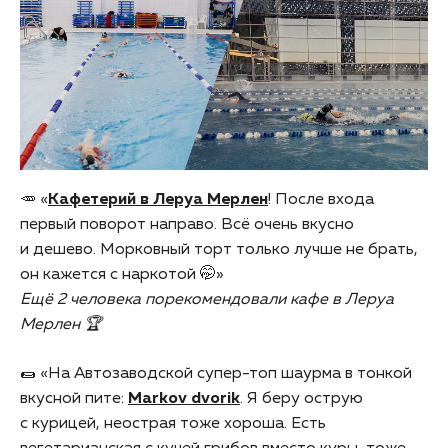
🥕 «
Кафетерий в Леруа Мерлен
! После входа
первый поворот направо. Всё очень вкусно
и дешево. Морковный торт только лучше не брать,
он кажется с наркотой 🤭»
Ещё 2 человека порекомендовали кафе в Леруа
Мерлен 🏆
🌯 «На Автозаводской супер-топ шаурма в тонкой
вкусной пите:
Markov dvorik
. Я беру острую
с курицей, неострая тоже хороша. Есть