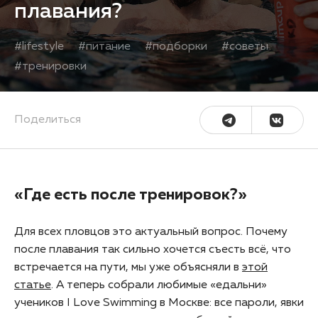
плавания?
#
lifestyle
#
питание
#
подборки
#
советы
#
тренировки
Поделиться
«Где есть после тренировок?»
Для всех пловцов это актуальный вопрос. Почему
после плавания так сильно хочется съесть всё, что
встречается на пути, мы уже объясняли в
этой
статье
. А теперь собрали любимые «едальни»
учеников I Love Swimming в Москве: все пароли, явки