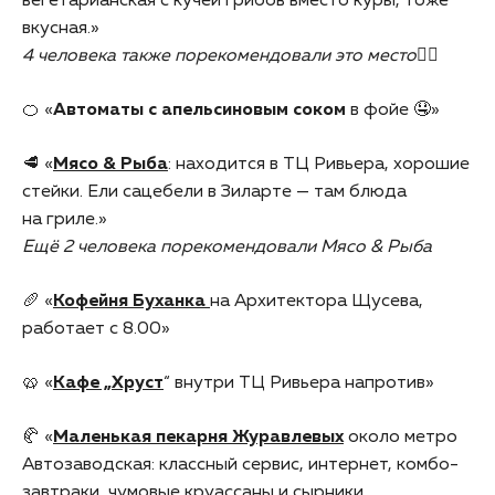
вегетарианская с кучей грибов вместо куры, тоже
вкусная.»
4 человека также порекомендовали это место👍🏻
🍊 «
Автоматы с апельсиновым соком
в фойе 🤤»
🥩 «
Мясо & Рыба
: находится в ТЦ Ривьера, хорошие
стейки. Ели сацебели в Зиларте — там блюда
на гриле.»
Ещё 2 человека порекомендовали Мясо & Рыба
🥖 «
Кофейня Буханка
на Архитектора Щусева,
работает с 8.00»
🥨 «
Кафе „Хруст
“ внутри ТЦ Ривьера напротив»
🥐 «
Маленькая пекарня Журавлевых
около метро
Автозаводская: классный сервис, интернет, комбо-
завтраки, чумовые круассаны и сырники.