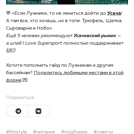
💬 «Если Лужники, то не лениться дойти до
Усача
!
А там все, что хочешь, но в топе: Трюфель, Щепка.
Сыроварня и Нобо»
Ещё 5 человек рекомендуют
Усачевский рынок
—
а штаб I Love Supersport полностью поддерживает
🙌🏻
Хотите пополнить гайд по Лужникам и другим
бассейнам?
Поделитесь любимыми местами в этой
форме
💌
Поделиться
#
lifestyle
#
питание
#
подборки
#
советы