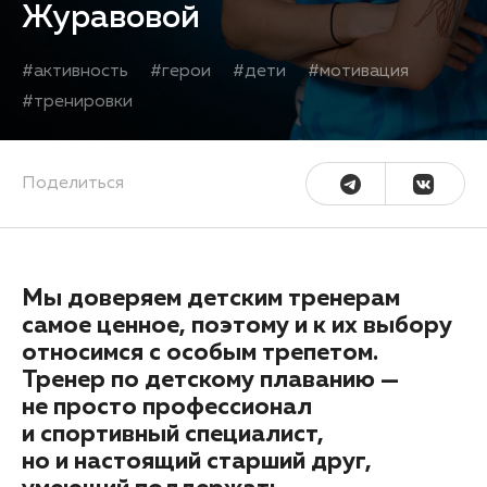
Журавовой
#
активность
#
герои
#
дети
#
мотивация
#
тренировки
Поделиться
Мы доверяем детским тренерам
самое ценное, поэтому и к их выбору
относимся с особым трепетом.
Тренер по детскому плаванию —
не просто профессионал
и спортивный специалист,
но и настоящий старший друг,