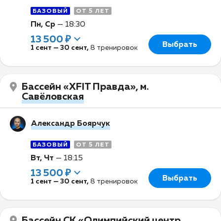
БАЗОВЫЙ
ОТ 5 ЛЕТ
Пн, Ср
—
18:30
13 500 ₽
Выбрать
1 сент
—
30 сент
,
8 тренировок
Бассейн «XFIT Правда», м.
Савёловская
Александр Боярчук
БАЗОВЫЙ
ОТ 5 ЛЕТ
Вт, Чт
—
18:15
13 500 ₽
Выбрать
1 сент
—
30 сент
,
8 тренировок
Бассейн СК «Олимпийский центр