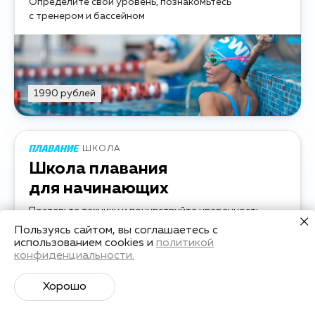
Определите свой уровень, познакомьтесь
с тренером и бассейном
1990 рублей
ШКОЛА
Школа плавания
для начинающих
Поставьте технику и почувствуйте уверенность
в воде за 8 занятий
Пользуясь сайтом, вы соглашаетесь с
использованием cookies и
политикой
конфиденциальности.
Хорошо
8 занятий
научиться плавать