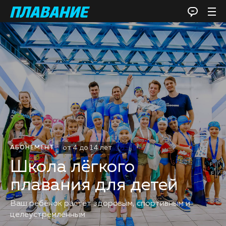
от 4 до 14 лет
АБОНЕМЕНТ
Школа лёгкого
плавания для детей
Ваш ребёнок растёт здоровым, спортивным и
целеустремленным