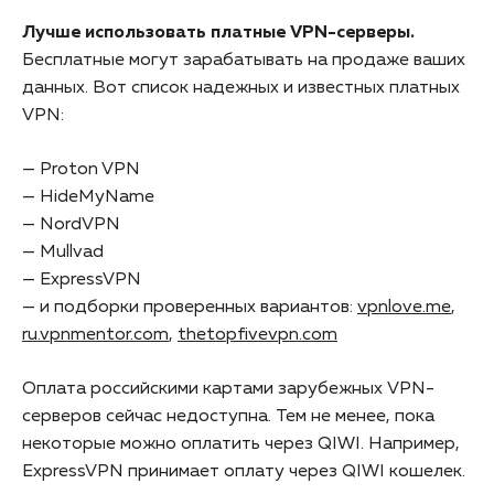
Лучше использовать платные VPN-серверы.
Бесплатные могут зарабатывать на продаже ваших
данных. Вот список надежных и известных платных
VPN:
— Proton VPN
— HideMyName
— NordVPN
— Mullvad
— ExpressVPN
— и подборки проверенных вариантов:
vpnlove.me
,
ru.vpnmentor.com
,
thetopfivevpn.com
Оплата российскими картами зарубежных VPN-
серверов сейчас недоступна. Тем не менее, пока
некоторые можно оплатить через QIWI. Например,
ExpressVPN принимает оплату через QIWI кошелек.