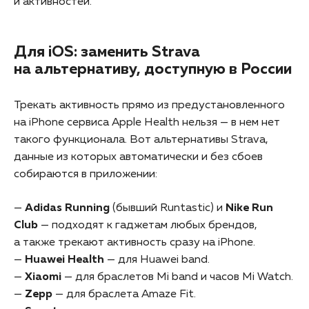
и активностей.
Для iOS: заменить Strava
на альтернативу, доступную в России
Трекать активность прямо из предустановленного
на iPhone сервиса Apple Health нельзя — в нем нет
такого функционала. Вот альтернативы Strava,
данные из которых автоматически и без сбоев
собираются в приложении:
—
Adidas Running
(бывший Runtastic) и
Nike Run
Club
— подходят к гаджетам любых брендов,
а также трекают активность сразу на iPhone.
—
Huawei Health
— для Huawei band.
—
Xiaomi
— для браслетов Mi band и часов Mi Watch.
—
Zepp
— для браслета Amaze Fit.