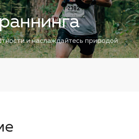
раннинга
стности и наслаждайтесь природой
ме