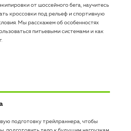
 экипировки от шоссейного бега, научитесь
рать кроссовки под рельеф и спортивную
ловия. Мы расскажем об особенностях
 пользоваться питьевыми системами и как
.
а
вую подготовку трейлраннера, чтобы
ы, подготовить тело к будущим нагрузкам