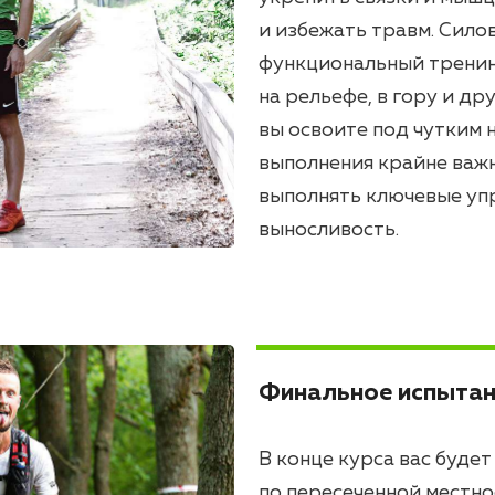
и избежать травм. Сило
функциональный тренин
на рельефе, в гору и д
вы освоите под чутким 
выполнения крайне важн
выполнять ключевые уп
выносливость.
Финальное испытан
В конце курса вас буде
по пересеченной местно