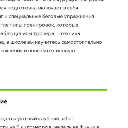
вая подготовка включает в себя
г и специальные беговые упражнения
ругие типы тренировок, которые
наблюдением тренера — техника
а, в школе вы научитесь самостоятельно
ражнения и повысите силовую
ие
т ждать уютный клубный забег
сти на 5 километров, медаль на финише