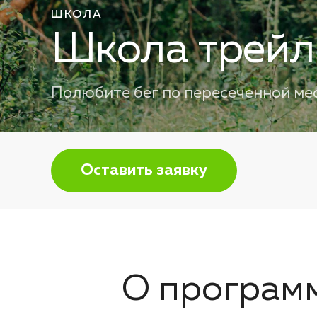
ШКОЛА
Школа трейл
Полюбите бег по пересеченной ме
Оставить заявку
О програм