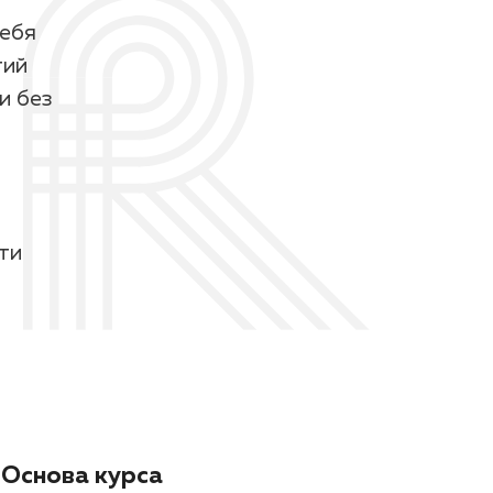
себя
тий
и без
ти
Основа курса