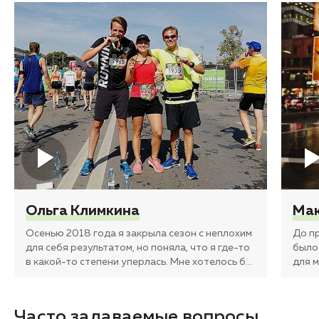
Ольга Климкина
Мак
Осенью 2018 года я закрыла сезон с неплохим
До п
для себя результатом, но поняла, что я где-то
было
в какой-то степени уперлась. Мне хотелось б
…
для 
Часто задаваемые вопросы