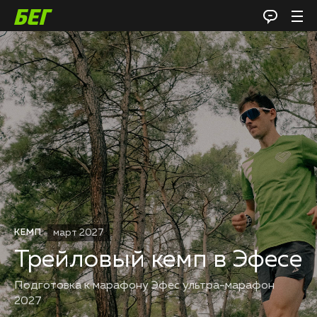
март 2027
КЕМП
Трейловый кемп в Эфесе
Подготовка к марафону Эфес ультра-марафон
2027