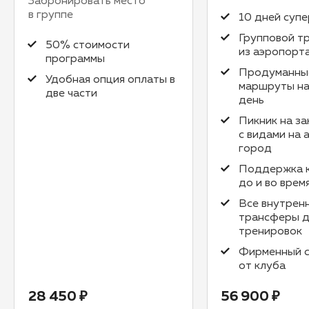
Забронировать место
в группе
10 дней суп
Групповой т
50% стоимости
из аэропорт
программы
Продуманны
Удобная опция оплаты в
маршруты н
две части
день
Пикник на за
с видами на 
город
Поддержка 
до и во врем
Все внутрен
трансферы д
тренировок
Фирменный с
от клуба
28 450 ₽
56 900 ₽