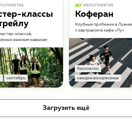
РОПРИЯТИЕ
МЕРОПРИЯТИЕ
стер-классы
Коферан
трейлу
Клубные пробежки в Лужни
с завтраком в кафе «Лу»
мастер-классов,
ённых важным навыкам
бесплатно
т
сентябрь
каждое воскресенье
Загрузить ещё