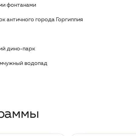
ими фонтанами
ок античного города Горгиппия
ий дино-парк
емчужный водопад
граммы