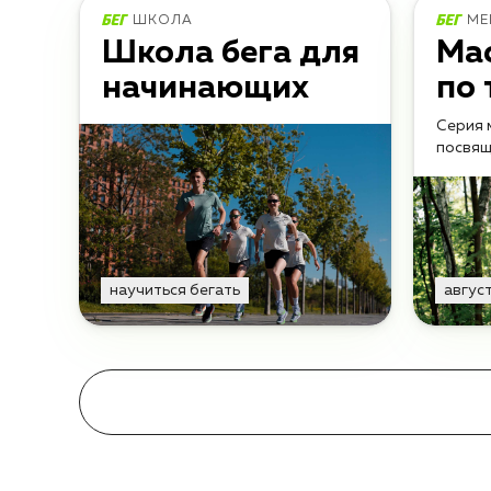
ШКОЛА
МЕ
Школа бега для
Ма
начинающих
по 
Серия 
посвящ
научиться бегать
авгус