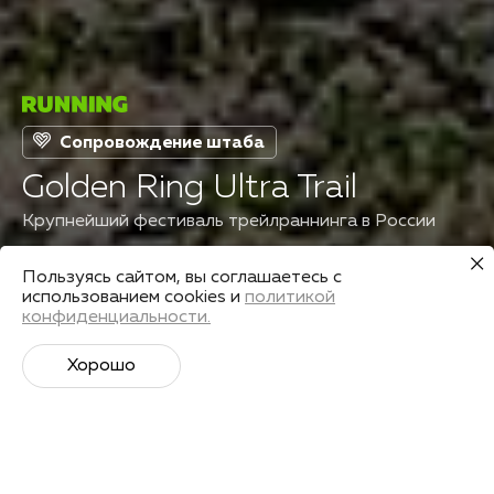
Сопровождение штаба
Golden Ring Ultra Trail
Крупнейший фестиваль трейлраннинга в России
Пользуясь сайтом, вы соглашаетесь с
Страна
Дата старта
использованием cookies и
политикой
Россия
23 июля 2023
конфиденциальности.
Хорошо
Подготовиться
Поделиться