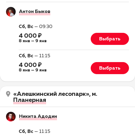
Антон Быков
Сб, Вс
—
09:30
4 000 ₽
Выбрать
8 янв
—
9 янв
Сб, Вс
—
11:15
4 000 ₽
Выбрать
8 янв
—
9 янв
«Алешкинский лесопарк», м.
Планерная
Никита Адодин
Сб, Вс
—
11:15