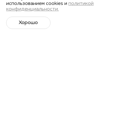
использованием cookies и
политикой
конфиденциальности.
Хорошо
Супер­спортивная рассылка
Советы профессионалов, анонсы событий и
познавательные материалы.
Подписаться
Я даю
согласие на обработку своих персональных