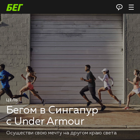
ЦЕЛЬ
Бегом в Сингапур
с Under Armour
Осуществи свою мечту на другом краю света